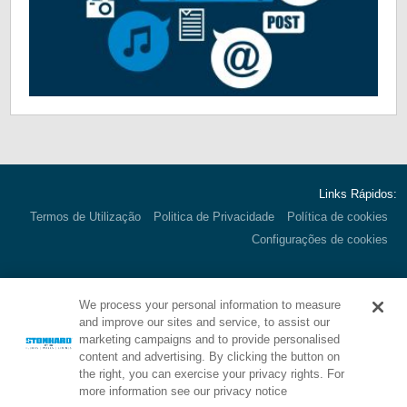
Links Rápidos:
Termos de Utilização
Politica de Privacidade
Política de cookies
Configurações de cookies
We process your personal information to measure
Corporate HQ:
1000 E. Park Ave.
and improve our sites and service, to assist our
Maple Shade, NJ 08052 USA
marketing campaigns and to provide personalised
Call:
800.257.7953
content and advertising. By clicking the button on
the right, you can exercise your privacy rights. For
more information see our privacy notice