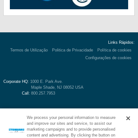
Links Rápidos:
Termos de Utilização
Politica de Privacidade
Política de cookies
Configurações de cookies
Corporate HQ:
1000 E. Park Ave.
Maple Shade, NJ 08052 USA
Call:
800.257.7953
We process your personal information to measure
and improve our sites and service, to assist our
marketing campaigns and to provide personalised
content and advertising. By clicking the button on