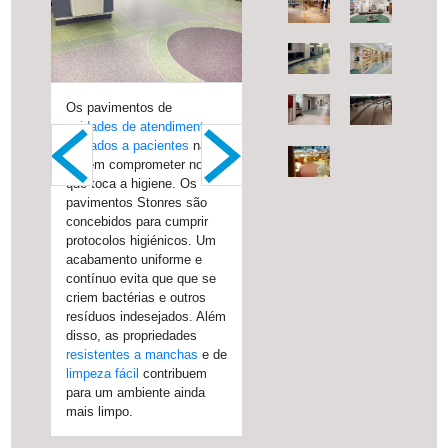
Os pavimentos de
quartos de pacientes
profissionais de saúde
pavimentos de
unidades de atendimento e
hospitalares
instalações de cuidados de
restaurante
cuidados a pacientes
saúde
absorção de
não
podem comprometer no
ruído
instalações
que toca a higiene. Os
acústica
de cuidados de saúde
pavimentos Stonres são
resistentes ao desgaste
concebidos para cumprir
protocolos higiénicos. Um
acabamento uniforme e
contínuo evita que que se
criem bactérias e outros
resíduos indesejados. Além
ergonómico
disso, as propriedades
redutor de ruído
resistentes a manchas
e de
limpeza fácil
contribuem
para um ambiente ainda
mais limpo.