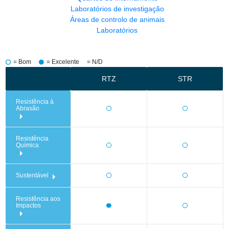
Laboratórios de investigação
Áreas de controlo de animais
Laboratórios
= Bom
= Excelente
= N/D
RTZ
STR
Resistência à
Abrasão
Resistência
Química
Sustentável
Resistência aos
Impactos