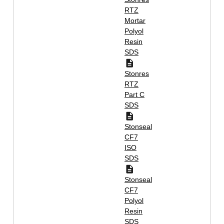
RTZ
Mortar
Polyol
Resin
SDS
Stonres
RTZ
Part C
SDS
Stonseal
CF7
ISO
SDS
Stonseal
CF7
Polyol
Resin
SDS