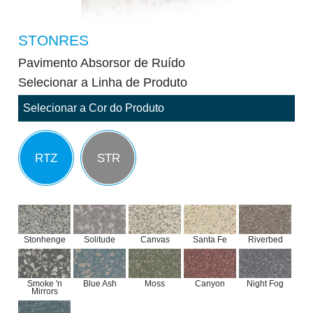
STONRES
Pavimento Absorsor de Ruído
Selecionar a Linha de Produto
Selecionar a Cor do Produto
RTZ
STR
Stonhenge
Solitude
Canvas
Santa Fe
Riverbed
Smoke 'n
Blue Ash
Moss
Canyon
Night Fog
Mirrors