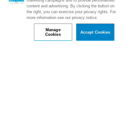
marketing campaigns and to provide personalised
content and advertising. By clicking the button on
Links Rápidos:
the right, you can exercise your privacy rights. For
more information see our privacy notice
Termos de Utilização
Politica de Privacidade
Política de cookies
Configurações de cookies
Manage
Accept Cookies
Cookies
Corporate HQ:
1000 E. Park Ave.
Maple Shade, NJ 08052 USA
Call:
800.257.7953
Uma Marca Stonhard: