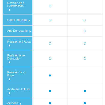
Resistência à
Compressão
Odor Reduzido
Anti-Derrapante
Resistente à Água
Resistente ao
Desgaste
Resistência ao
Fogo
Acabamento Liso
Acústico