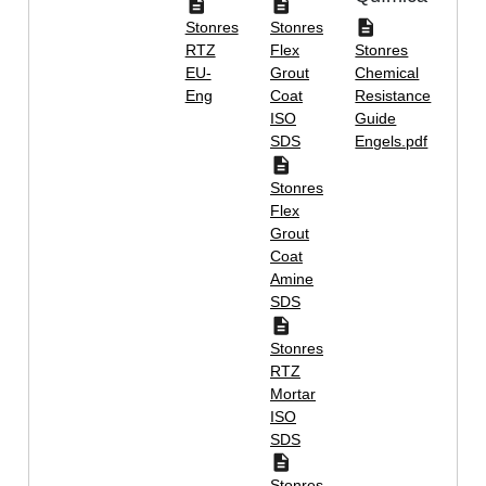
Stonres
Stonres
RTZ
Flex
Stonres
EU-
Grout
Chemical
Eng
Coat
Resistance
ISO
Guide
SDS
Engels.pdf
Stonres
Flex
Grout
Coat
Amine
SDS
Stonres
RTZ
Mortar
ISO
SDS
Stonres