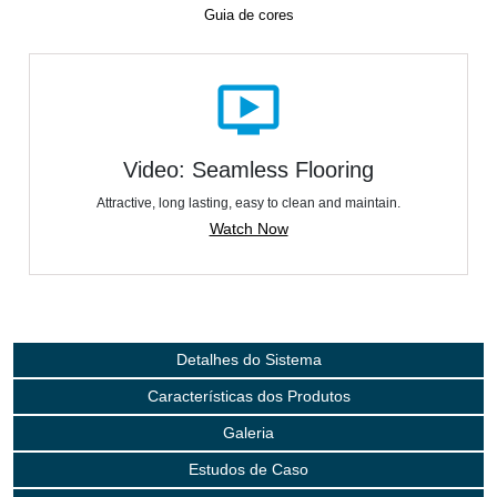
Guia de cores
ondemand_video
Video: Seamless Flooring
Attractive, long lasting, easy to clean and maintain.
Watch Now
Detalhes do Sistema
Características dos Produtos
Galeria
Estudos de Caso