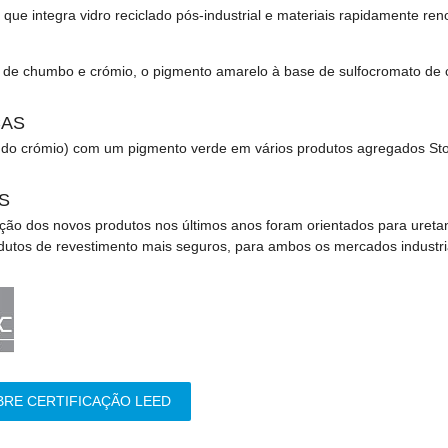
ue integra vidro reciclado pós-industrial e materiais rapidamente re
 de chumbo e crómio, o pigmento amarelo à base de sulfocromato de c
CAS
 do crómio) com um pigmento verde em vários produtos agregados Ston
S
ção dos novos produtos nos últimos anos foram orientados para ureta
dutos de revestimento mais seguros, para ambos os mercados industri
RE CERTIFICAÇÃO LEED