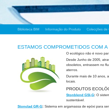
Biblioteca BIM
Informação do Produto
Colecções de 
ESTAMOS COMPROMETIDOS COM A 
O ecológico não é novo par
Desde Junho de 2005, atrav
obsoletos, entrassem no fl
aterros.
Durante mais de 10 anos, a
locais.
PRODUTOS ECOLÓ
Stonblend GSI-G
:
O sistem
sustentável.
Stonclad GR-G
:
Sistema em argamassa de epóxi para serviç