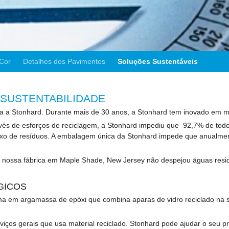
Cor
Detalhes dos Pavimentos
Soluções Sustentáveis
SUSTENTABILIDADE
a a Stonhard. Durante mais de 30 anos, a Stonhard tem inovado em ma
és de esforços de reciclagem, a Stonhard impediu que 92,7% de todo 
uxo de resíduos. A embalagem única da Stonhard impede que anualmen
 nossa fábrica em Maple Shade, New Jersey não despejou águas resid
GICOS
a em argamassa de epóxi que combina aparas de vidro reciclado na su
os gerais que usa material reciclado. Stonhard pode ajudar o seu pro